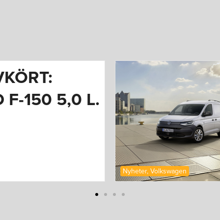
RSTA
LDERNA PÅ
YA
OLKSWAGEN
DDY CARGO
Ford
,
Nyheter