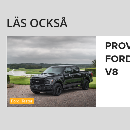
LÄS OCKSÅ
FÖ
L.
BI
N
V
CA
Nyheter
,
Volkswagen