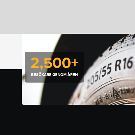
2,500
+
BESÖKARE GENOM ÅREN