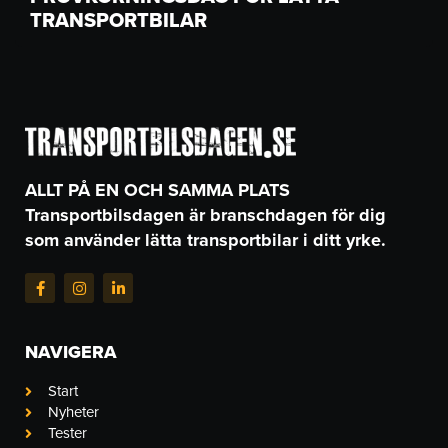
TRANSPORTBILAR
ALLT PÅ EN OCH SAMMA PLATS
Transportbilsdagen är branschdagen för dig
som använder lätta transportbilar i ditt yrke.
F
I
L
a
n
i
c
s
n
e
t
k
b
a
e
NAVIGERA
o
g
d
o
r
i
k
a
n
Start
-
m
-
Nyheter
f
i
n
Tester