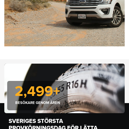
2,500
+
BESÖKARE GENOM ÅREN
SVERIGES STÖRSTA
PROVKÖRNINGSDAG FÖR LÄTTA