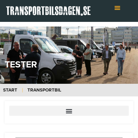
Hoppa
till
innehåll
TESTER
START
TRANSPORTBIL