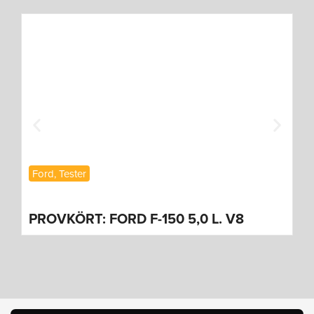
N
Ford
,
Tester
F
PROVKÖRT: FORD F-150 5,0 L. V8
V