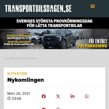
Hoppa
till
innehåll
Start
/
Nyheter
/
Nyheter
NYHETER
Nykomlingen
Mars 26, 2021
03:58