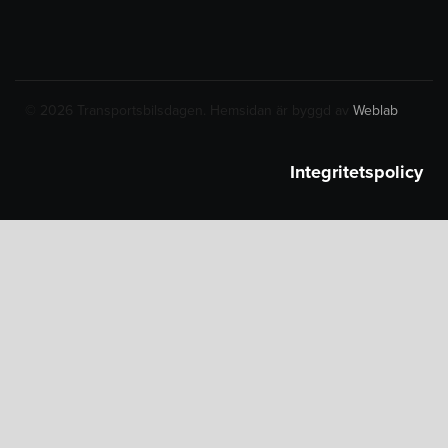
© 2026 Transportsbilsdagen. Hemsidan är byggd av
Weblab
Integritetspolicy