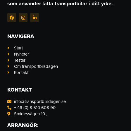
som använder lätta transportbilar i ditt yrke.
F
I
L
a
n
i
c
s
n
e
t
k
b
a
e
NAVIGERA
o
g
d
o
r
i
k
a
n
Start
-
m
-
Nyheter
f
i
n
Tester
Om transportbilsdagen
Kontakt
KONTAKT
info@transportbilsdagen.se
+ 46 (0) 8 510 608 90
Smidesvägen 10 ,
ARRANGÖR: