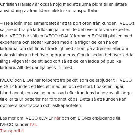
Christian Halleløv är också nöjd med att kunna bidra till en lättare
användning av framtidens elektriska transportbilar.
– Hela idén med samarbetet är att ta bort oron från kunden. IVECO:s
säljare är bra på laddlösningar, men de behöver inte vara experter.
När IVECO har sålt en IVECO eDAILY kommer E.ON till platsen med
experterna och stöttar kunden med alla frågor de kan ha om
laddarna: om det finns tillräckligt med ström på adressen eller om
nätanslutningen behöver uppgraderas. Om de sedan behöver ladda
längs vägen får de ett laddkort så att de kan ladda på publika
laddare. Allt det där hjälper vi till med.
IVECO och E.ON har förberett tre paket, som de erbjuder till IVECO
eDAILY-kunder: ett litet, ett medium och ett stort. I paketen ingår,
bland annat, en lösning anpassad efter kundens behov av att lägga
till eller ta ur batterier när fordonet köps. Detta så att kunden kan
optimera körsträckan och lastkapaciteten.
Läs mer om IVECO eDAILY
här
och om E.ON:s erbjudande till
IVECO-kunder
här.
Transportbil