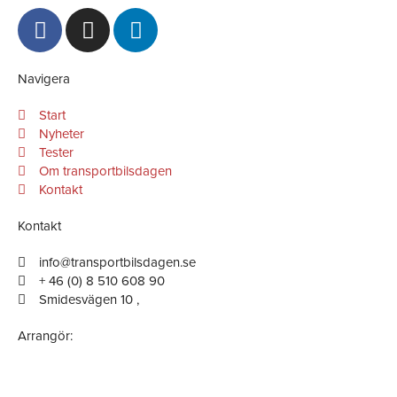
F
I
L
a
n
i
c
s
n
e
t
k
Navigera
b
a
e
Start
o
g
d
Nyheter
o
r
i
Tester
k
a
n
Om transportbilsdagen
-
m
-
Kontakt
f
i
Kontakt
n
info@transportbilsdagen.se
+ 46 (0) 8 510 608 90
Smidesvägen 10 ,
Arrangör: