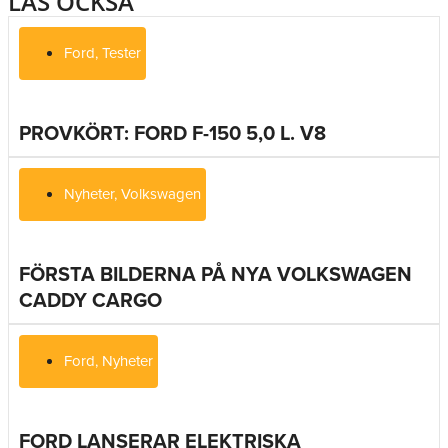
LÄS OCKSÅ
Ford
,
Tester
PROVKÖRT: FORD F-150 5,0 L. V8
Nyheter
,
Volkswagen
FÖRSTA BILDERNA PÅ NYA VOLKSWAGEN
CADDY CARGO
Ford
,
Nyheter
FORD LANSERAR ELEKTRISKA