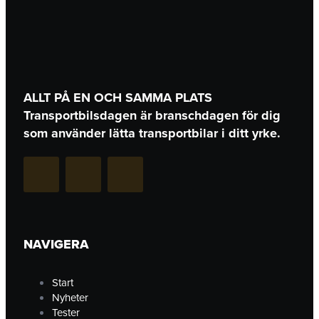
ALLT PÅ EN OCH SAMMA PLATS
Transportbilsdagen är branschdagen för dig
som använder lätta transportbilar i ditt yrke.
F
I
L
a
n
i
c
s
n
NAVIGERA
e
t
k
Start
b
Nyheter
a
e
Tester