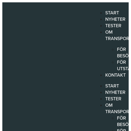
Hoppa
till
START
innehåll
NYHETER
TESTER
OM
TRANSPORT
FÖR
BESÖ
FÖR
UTSTÄ
KONTAKT
START
NYHETER
TESTER
OM
TRANSPORT
FÖR
BESÖ
FÖR