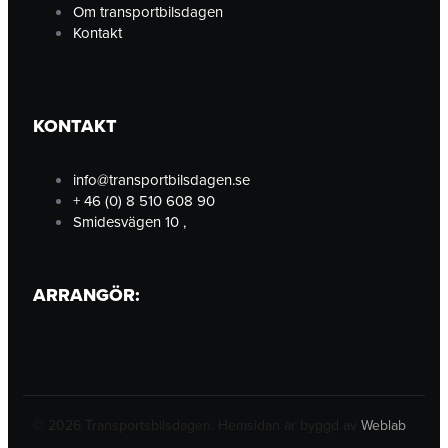
Om transportbilsdagen
o
g
d
Kontakt
o
r
i
k
a
n
KONTAKT
-
m
-
info@transportbilsdagen.se
+ 46 (0) 8 510 608 90
f
i
Smidesvägen 10 ,
n
ARRANGÖR:
© 2026 Transportsbilsdagen. Hemsidan är byggd av
Weblab