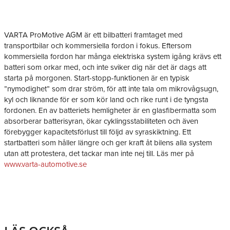
VARTA ProMotive AGM är ett bilbatteri framtaget med
transportbilar och kommersiella fordon i fokus. Eftersom
kommersiella fordon har många elektriska system igång krävs ett
batteri som orkar med, och inte sviker dig när det är dags att
starta på morgonen. Start-stopp-funktionen är en typisk
”nymodighet” som drar ström, för att inte tala om mikrovågsugn,
kyl och liknande för er som kör land och rike runt i de tyngsta
fordonen. En av batteriets hemligheter är en glasfibermatta som
absorberar batterisyran, ökar cyklingsstabiliteten och även
förebygger kapacitetsförlust till följd av syraskiktning. Ett
startbatteri som håller längre och ger kraft åt bilens alla system
utan att protestera, det tackar man inte nej till. Läs mer på
www.varta-automotive.se