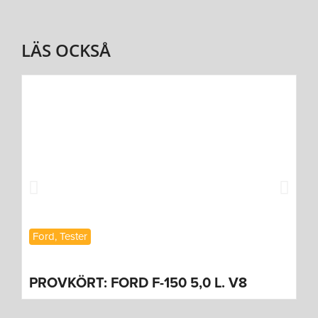
LÄS OCKSÅ
N
Ford
,
Tester
F
PROVKÖRT: FORD F-150 5,0 L. V8
V