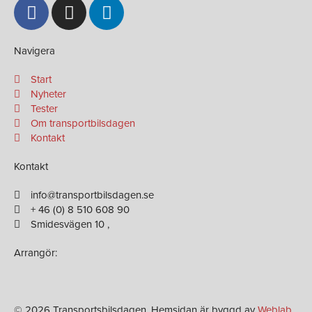
F
I
L
a
n
i
c
s
n
e
t
k
Navigera
b
a
e
Start
o
g
d
Nyheter
o
r
i
Tester
k
a
n
Om transportbilsdagen
-
m
-
Kontakt
f
i
Kontakt
n
info@transportbilsdagen.se
+ 46 (0) 8 510 608 90
Smidesvägen 10 ,
Arrangör:
© 2026 Transportsbilsdagen. Hemsidan är byggd av
Weblab