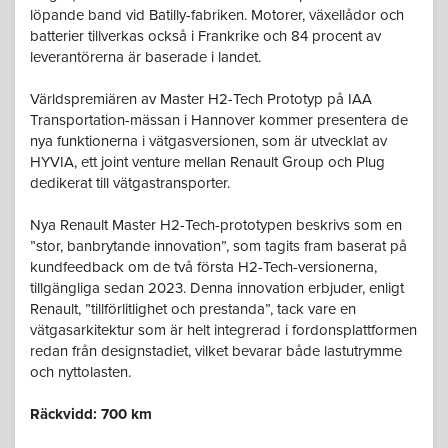
löpande band vid Batilly-fabriken. Motorer, växellådor och
batterier tillverkas också i Frankrike och 84 procent av
leverantörerna är baserade i landet.
Världspremiären av Master H2-Tech Prototyp på IAA
Transportation-mässan i Hannover kommer presentera de
nya funktionerna i vätgasversionen, som är utvecklat av
HYVIA, ett joint venture mellan Renault Group och Plug
dedikerat till vätgastransporter.
Nya Renault Master H2-Tech-prototypen beskrivs som en
”stor, banbrytande innovation”, som tagits fram baserat på
kundfeedback om de två första H2-Tech-versionerna,
tillgängliga sedan 2023. Denna innovation erbjuder, enligt
Renault, ”tillförlitlighet och prestanda”, tack vare en
vätgasarkitektur som är helt integrerad i fordonsplattformen
redan från designstadiet, vilket bevarar både lastutrymme
och nyttolasten.
Räckvidd: 700 km