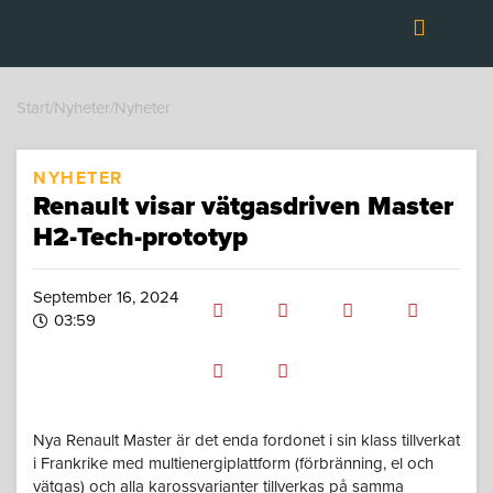
Hoppa
till
innehåll
OM TRANSPORT
Start
/
Nyheter
/
Nyheter
NYHETER
Renault visar vätgasdriven Master
H2-Tech-prototyp
September 16, 2024
03:59
Nya Renault Master är det enda fordonet i sin klass tillverkat
i Frankrike med multienergiplattform (förbränning, el och
vätgas) och alla karossvarianter tillverkas på samma