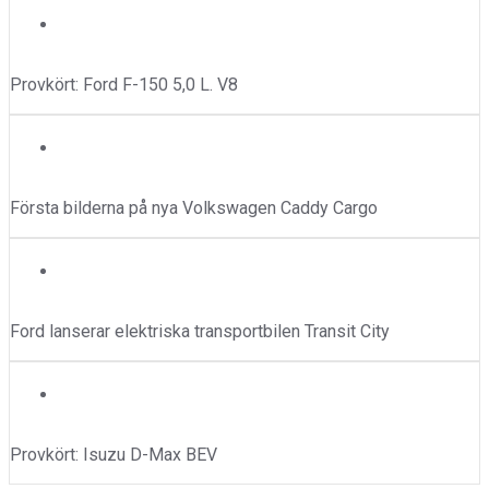
Ford
,
Tester
Provkört: Ford F-150 5,0 L. V8
Nyheter
,
Volkswagen
Första bilderna på nya Volkswagen Caddy Cargo
Ford
,
Nyheter
Ford lanserar elektriska transportbilen Transit City
Isuzu
,
Tester
Provkört: Isuzu D-Max BEV