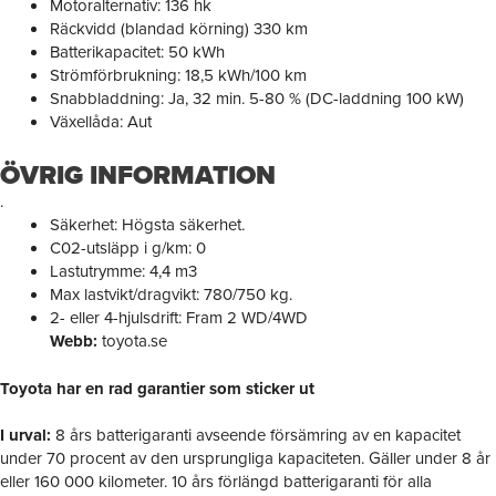
Motoralternativ: 136 hk
Räckvidd (blandad körning) 330 km
Batterikapacitet: 50 kWh
Strömförbrukning: 18,5 kWh/100 km
Snabbladdning: Ja, 32 min. 5-80 % (DC-laddning 100 kW)
Växellåda: Aut
ÖVRIG INFORMATION
.
Säkerhet: Högsta säkerhet.
C02-utsläpp i g/km: 0
Lastutrymme: 4,4 m3
Max lastvikt/dragvikt: 780/750 kg.
2- eller 4-hjulsdrift: Fram 2 WD/4WD
Webb:
toyota.se
Toyota har en rad garantier som sticker ut
I urval:
8 års batterigaranti avseende försämring av en kapacitet
under 70 procent av den ursprungliga kapaciteten. Gäller under 8 år
eller 160 000 kilometer. 10 års förlängd batterigaranti för alla