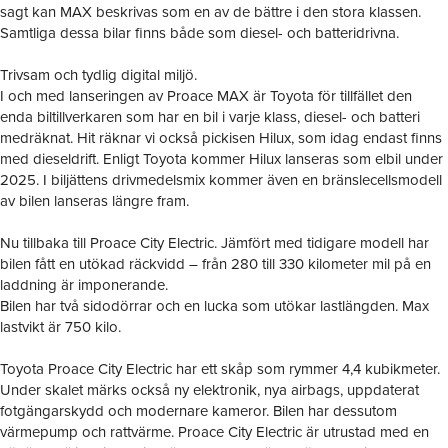
sagt kan MAX beskrivas som en av de bättre i den stora klassen.
Samtliga dessa bilar finns både som diesel- och batteridrivna.
Trivsam och tydlig digital miljö.
I och med lanseringen av Proace MAX är Toyota för tillfället den
enda biltillverkaren som har en bil i varje klass, diesel- och batteri
medräknat. Hit räknar vi också pickisen Hilux, som idag endast finns
med dieseldrift. Enligt Toyota kommer Hilux lanseras som elbil under
2025. I biljättens drivmedelsmix kommer även en bränslecellsmodell
av bilen lanseras längre fram.
Nu tillbaka till Proace City Electric. Jämfört med tidigare modell har
bilen fått en utökad räckvidd – från 280 till 330 kilometer mil på en
laddning är imponerande.
Bilen har två sidodörrar och en lucka som utökar lastlängden. Max
lastvikt är 750 kilo.
Toyota Proace City Electric har ett skåp som rymmer 4,4 kubikmeter.
Under skalet märks också ny elektronik, nya airbags, uppdaterat
fotgängarskydd och modernare kameror. Bilen har dessutom
värmepump och rattvärme. Proace City Electric är utrustad med en