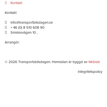
-
m
-
Kontakt
f
i
Kontakt
n
info@transportbilsdagen.se
+ 46 (0) 8 510 608 90
Smidesvägen 10 ,
Arrangör:
© 2026 Transportsbilsdagen. Hemsidan är byggd av
Weblab
Integritetspolicy