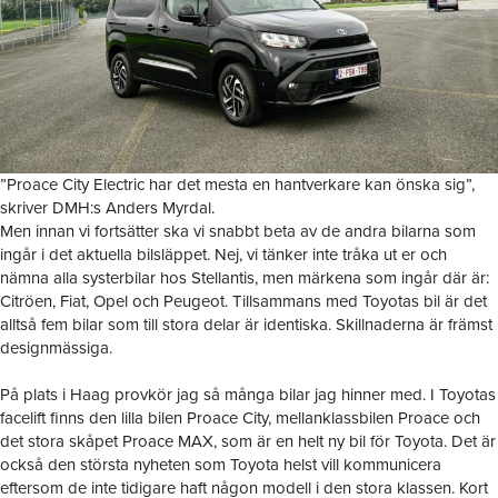
”Proace City Electric har det mesta en hantverkare kan önska sig”,
skriver DMH:s Anders Myrdal.
Men innan vi fortsätter ska vi snabbt beta av de andra bilarna som
ingår i det aktuella bilsläppet. Nej, vi tänker inte tråka ut er och
nämna alla systerbilar hos Stellantis, men märkena som ingår där är:
Citröen, Fiat, Opel och Peugeot. Tillsammans med Toyotas bil är det
alltså fem bilar som till stora delar är identiska. Skillnaderna är främst
designmässiga.
På plats i Haag provkör jag så många bilar jag hinner med. I Toyotas
facelift finns den lilla bilen Proace City, mellanklassbilen Proace och
det stora skåpet Proace MAX, som är en helt ny bil för Toyota. Det är
också den största nyheten som Toyota helst vill kommunicera
eftersom de inte tidigare haft någon modell i den stora klassen. Kort