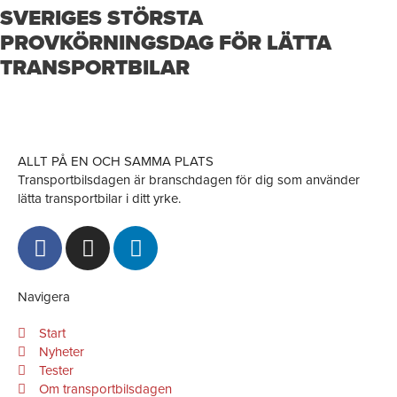
SVERIGES STÖRSTA
PROVKÖRNINGSDAG FÖR LÄTTA
TRANSPORTBILAR
ALLT PÅ EN OCH SAMMA PLATS
Transportbilsdagen är branschdagen för dig som använder
lätta transportbilar i ditt yrke.
F
I
L
a
n
i
c
s
n
e
t
k
Navigera
b
a
e
Start
o
g
d
Nyheter
o
r
i
Tester
k
a
n
Om transportbilsdagen