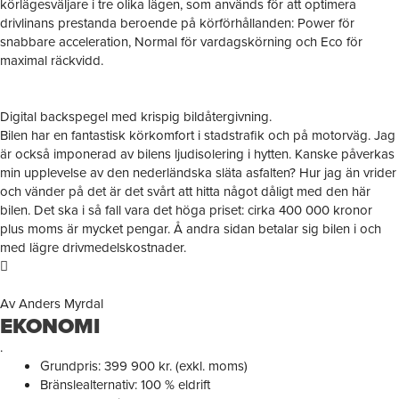
körlägesväljare i tre olika lägen, som används för att optimera
drivlinans prestanda beroende på körförhållanden: Power för
snabbare acceleration, Normal för vardagskörning och Eco för
maximal räckvidd.
Digital backspegel med krispig bildåtergivning.
Bilen har en fantastisk körkomfort i stadstrafik och på motorväg. Jag
är också imponerad av bilens ljudisolering i hytten. Kanske påverkas
min upplevelse av den nederländska släta asfalten? Hur jag än vrider
och vänder på det är det svårt att hitta något dåligt med den här
bilen. Det ska i så fall vara det höga priset: cirka 400 000 kronor
plus moms är mycket pengar. Å andra sidan betalar sig bilen i och
med lägre drivmedelskostnader.
Av Anders Myrdal
EKONOMI
.
Grundpris: 399 900 kr. (exkl. moms)
Bränslealternativ: 100 % eldrift