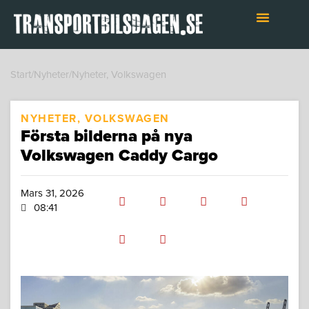
Hoppa
till
innehåll
Start
/
Nyheter
/
Nyheter
,
Volkswagen
NYHETER
,
VOLKSWAGEN
Första bilderna på nya
Volkswagen Caddy Cargo
Mars 31, 2026
08:41