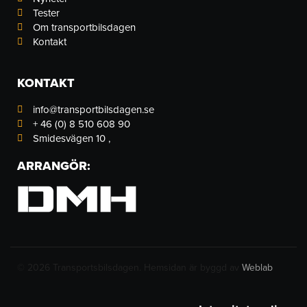
n
Tester
Om transportbilsdagen
Kontakt
KONTAKT
info@transportbilsdagen.se
+ 46 (0) 8 510 608 90
Smidesvägen 10 ,
ARRANGÖR:
© 2026 Transportsbilsdagen. Hemsidan är byggd av
Weblab