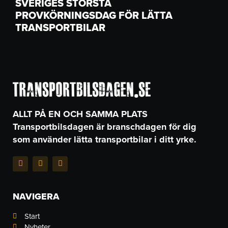
SVERIGES STÖRSTA
PROVKÖRNINGSDAG FÖR LÄTTA
TRANSPORTBILAR
ALLT PÅ EN OCH SAMMA PLATS
Transportbilsdagen är branschdagen för dig
som använder lätta transportbilar i ditt yrke.
F
I
L
a
n
i
c
s
n
e
t
k
b
a
e
NAVIGERA
o
g
d
o
r
i
k
a
n
Start
-
m
-
Nyheter
f
i