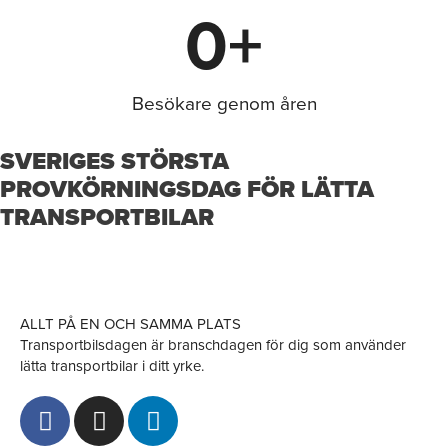
0
+
Besökare genom åren
SVERIGES STÖRSTA
PROVKÖRNINGSDAG FÖR LÄTTA
TRANSPORTBILAR
ALLT PÅ EN OCH SAMMA PLATS
Transportbilsdagen är branschdagen för dig som använder
lätta transportbilar i ditt yrke.
F
I
L
a
n
i