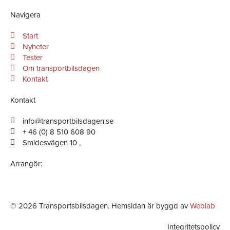
c
s
n
e
t
k
Navigera
b
a
e
Start
o
g
d
Nyheter
o
r
i
Tester
k
a
n
Om transportbilsdagen
-
m
-
Kontakt
f
i
Kontakt
n
info@transportbilsdagen.se
+ 46 (0) 8 510 608 90
Smidesvägen 10 ,
Arrangör:
© 2026 Transportsbilsdagen. Hemsidan är byggd av
Weblab
Integritetspolicy