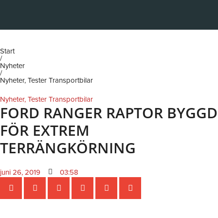
Hoppa
till
OM TRANSPORT
innehåll
Start
/
Nyheter
/
Nyheter
,
Tester Transportbilar
Nyheter
,
Tester Transportbilar
FORD RANGER RAPTOR BYGGD
FÖR EXTREM
TERRÄNGKÖRNING
juni 26, 2019
03:58