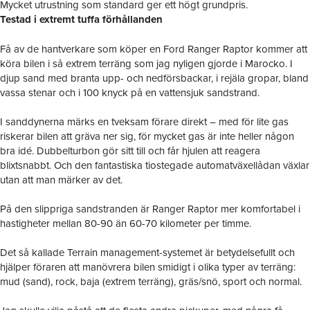
Mycket utrustning som standard ger ett högt grundpris.
Testad i extremt tuffa förhållanden
Få av de hantverkare som köper en Ford Ranger Raptor kommer att
köra bilen i så extrem terräng som jag nyligen gjorde i Marocko. I
djup sand med branta upp- och nedförsbackar, i rejäla gropar, bland
vassa stenar och i 100 knyck på en vattensjuk sandstrand.
I sanddynerna märks en tveksam förare direkt – med för lite gas
riskerar bilen att gräva ner sig, för mycket gas är inte heller någon
bra idé. Dubbelturbon gör sitt till och får hjulen att reagera
blixtsnabbt. Och den fantastiska tiostegade automatväxellådan växlar
utan att man märker av det.
På den slippriga sandstranden är Ranger Raptor mer komfortabel i
hastigheter mellan 80-90 än 60-70 kilometer per timme.
Det så kallade Terrain management-systemet är betydelsefullt och
hjälper föraren att manövrera bilen smidigt i olika typer av terräng:
mud (sand), rock, baja (extrem terräng), gräs/snö, sport och normal.