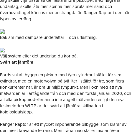
Jag skulle vilja påstå att de flesta andra pickuper, med några få
undantag, skulle låta mer, spinna mer, spruta mer sand och
överhuvudtaget kännas mer ansträngda än Ranger Raptor i den här
typen av terräng.
Bakläm med dämpare underlättar i- och urlastning.
Välj system efter det underlag du kör på.
Svårt att jämföra
Fords val att bygga en pickup med fyra cylindrar i stället för sex
cylindrar, med en motorvolym på två liter i stället för tre, som flera
konkurrenter har, är bra ur miljösynpunkt. Men i och med att nya
mätvärden är i antågande från och med den första januari 2020, och
att alla pickupmodeller ännu inte angett mätvärden enligt den nya
testmetoden WLTP är det svårt att jämföra skillnaden i
koldioxidutsläpp.
Ranger Raptor är ett mycket imponerande bilbygge, som klarar av
den mest krävande terräng. Men frågan jag ställer mig är: Vem