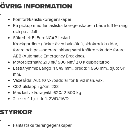
ÖVRIG INFORMATION
.
Komfort/känsla/köregenskaper:
En pickup med fantastiska köregenskaper i både tuff terräng
och på asfalt
Säkerhet: Ej EuroNCAP-testad
Krockgardiner (täcker även baksätet), sidokrockkuddar,
förare och passagerare airbag samt knäkrockkudde förare,
AEB (Automatic Emergency Breaking).
Motoralternativ: 213 hk/ 500 Nm/ 2,0 l/ dubbelturbo
Lastutrymme: Längd: 1 549 mm., bredd: 1 560 mm., djup: 511
mm.
Växellåda: Aut. 10-vxl/paddlar för 6-vxl man. växl.
C02-utsläpp i g/km: 233
Max lastvikt/dragvikt: 620/ 2 500 kg
2- eller 4-hjulsdrift: 2WD/4WD
STYRKOR
.
Fantastiska terrängegenskaper