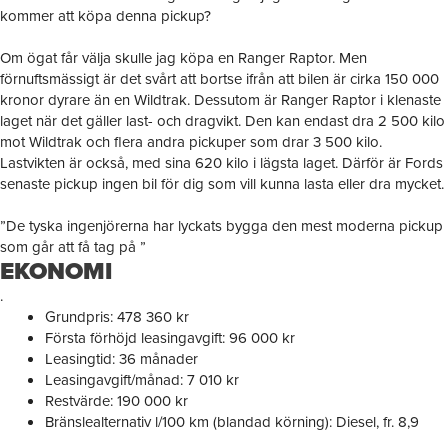
kommer att köpa denna pickup?
Om ögat får välja skulle jag köpa en Ranger Raptor. Men
förnuftsmässigt är det svårt att bortse ifrån att bilen är cirka 150 000
kronor dyrare än en Wildtrak. Dessutom är Ranger Raptor i klenaste
laget när det gäller last- och dragvikt. Den kan endast dra 2 500 kilo
mot Wildtrak och flera andra pickuper som drar 3 500 kilo.
Lastvikten är också, med sina 620 kilo i lägsta laget. Därför är Fords
senaste pickup ingen bil för dig som vill kunna lasta eller dra mycket.
”De tyska ingenjörerna har lyckats bygga den mest moderna pickup
som går att få tag på ”
EKONOMI
.
Grundpris: 478 360 kr
Första förhöjd leasingavgift: 96 000 kr
Leasingtid: 36 månader
Leasingavgift/månad: 7 010 kr
Restvärde: 190 000 kr
Bränslealternativ l/100 km (blandad körning): Diesel, fr. 8,9