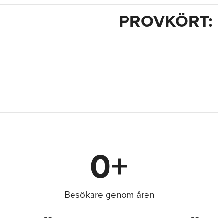
PROVKÖRT: F
0
+
Besökare genom åren