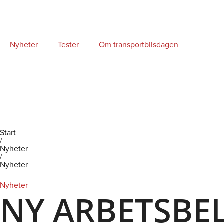
Hoppa
till
innehåll
Nyheter
Tester
Om transportbilsdagen
Start
/
Nyheter
/
Nyheter
Nyheter
NY ARBETSBE