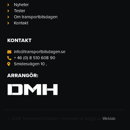
-
m
-
Nyheter
f
i
n
Tester
Om transportbilsdagen
Kontakt
KONTAKT
info@transportbilsdagen.se
+ 46 (0) 8 510 608 90
Smidesvägen 10 ,
ARRANGÖR:
© 2026 Transportsbilsdagen. Hemsidan är byggd av
Weblab