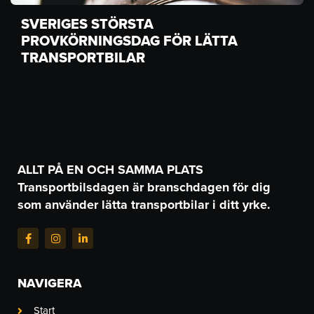
SVERIGES STÖRSTA
PROVKÖRNINGSDAG FÖR LÄTTA
TRANSPORTBILAR
ALLT PÅ EN OCH SAMMA PLATS
Transportbilsdagen är branschdagen för dig
som använder lätta transportbilar i ditt yrke.
F
I
L
a
n
i
c
s
n
e
t
k
b
a
e
NAVIGERA
o
g
d
o
r
i
k
a
n
Start