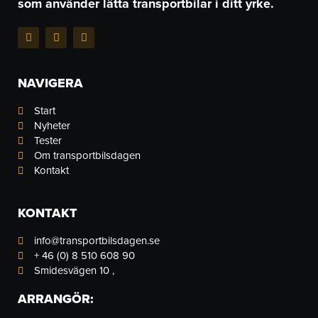
som använder lätta transportbilar i ditt yrke.
F
I
L
a
n
i
c
s
n
e
t
k
b
a
e
NAVIGERA
o
g
d
o
r
i
k
a
n
Start
-
m
-
Nyheter
f
i
n
Tester
Om transportbilsdagen
Kontakt
KONTAKT
info@transportbilsdagen.se
+ 46 (0) 8 510 608 90
Smidesvägen 10 ,
ARRANGÖR: