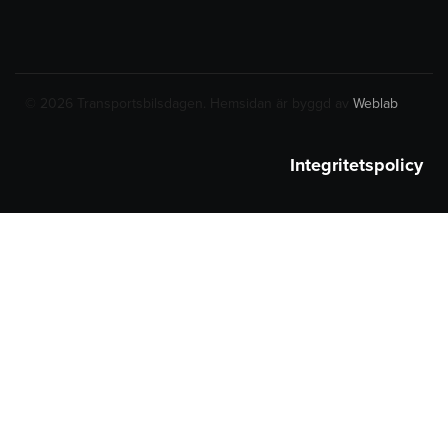
© 2026 Transportsbilsdagen. Hemsidan är byggd av
Weblab
Integritetspolicy