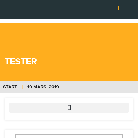
Hoppa
till
innehåll
OM TRANSPORT
TESTER
START
10 MARS, 2019