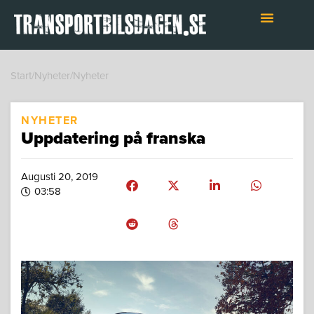
Hoppa
till
innehåll
Start
/
Nyheter
/
Nyheter
NYHETER
Uppdatering på franska
Augusti 20, 2019
03:58