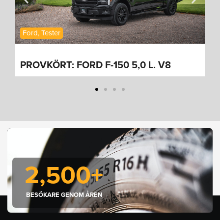
Nyheter
,
Volkswagen
FÖRSTA BILDERNA PÅ NYA
VOLKSWAGEN CADDY CARGO
2,500
+
BESÖKARE GENOM ÅREN