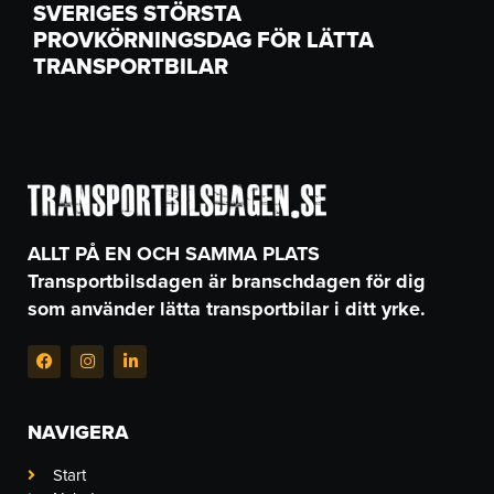
SVERIGES STÖRSTA
PROVKÖRNINGSDAG FÖR LÄTTA
TRANSPORTBILAR
ALLT PÅ EN OCH SAMMA PLATS
Transportbilsdagen är branschdagen för dig
som använder lätta transportbilar i ditt yrke.
F
I
L
a
n
i
c
s
n
e
t
k
b
a
e
NAVIGERA
o
g
d
o
r
i
k
a
n
Start
-
m
-