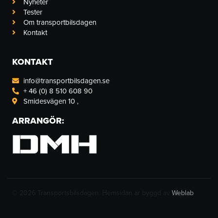
Nyheter
f
i
n
Tester
Om transportbilsdagen
Kontakt
KONTAKT
info@transportbilsdagen.se
+ 46 (0) 8 510 608 90
Smidesvägen 10 ,
ARRANGÖR:
© 2026 Transportsbilsdagen. Hemsidan är byggd av
Weblab