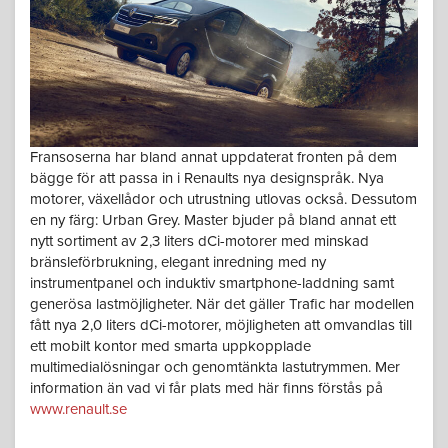
Fransoserna har bland annat uppdaterat fronten på dem
bägge för att passa in i Renaults nya designspråk. Nya
motorer, växellådor och utrustning utlovas också. Dessutom
en ny färg: Urban Grey. Master bjuder på bland annat ett
nytt sortiment av 2,3 liters dCi-motorer med minskad
bränsleförbrukning, elegant inredning med ny
instrumentpanel och induktiv smartphone-laddning samt
generösa lastmöjligheter. När det gäller Trafic har modellen
fått nya 2,0 liters dCi-motorer, möjligheten att omvandlas till
ett mobilt kontor med smarta uppkopplade
multimedialösningar och genomtänkta lastutrymmen. Mer
information än vad vi får plats med här finns förstås på
www.renault.se