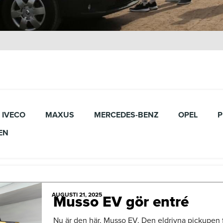
IVECO
MAXUS
MERCEDES-BENZ
OPEL
P
EN
AUGUSTI 21, 2025
Musso EV gör entré
Nu är den här, Musso EV. Den eldrivna pickupen