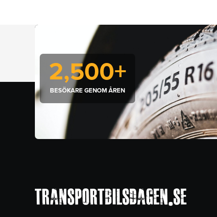
2,500
+
BESÖKARE GENOM ÅREN