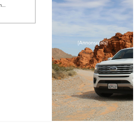
...
[Annonsplats]