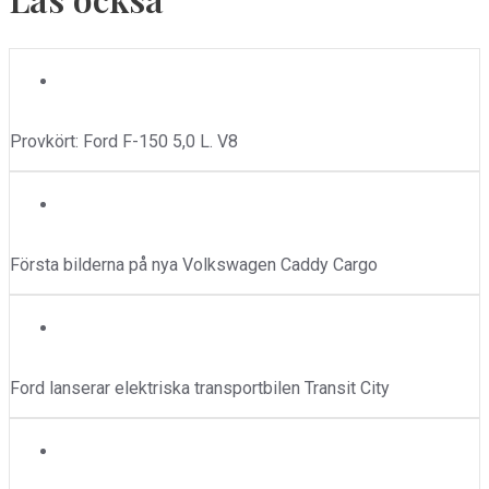
Ford
,
Tester
Provkört: Ford F-150 5,0 L. V8
Nyheter
,
Volkswagen
Första bilderna på nya Volkswagen Caddy Cargo
Ford
,
Nyheter
Ford lanserar elektriska transportbilen Transit City
Isuzu
,
Tester