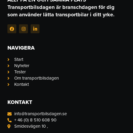
Transportbilsdagen är branschdagen för dig
som använder lätta transportbilar i ditt yrke.
F
I
L
a
n
i
c
s
n
e
t
k
b
a
e
NAVIGERA
o
g
d
o
r
i
k
a
n
Start
-
m
-
Nyheter
f
i
n
Tester
Om transportbilsdagen
Kontakt
KONTAKT
info@transportbilsdagen.se
+ 46 (0) 8 510 608 90
Smidesvägen 10 ,