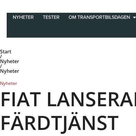
Hoppa
till
innehåll
NYHETER
TESTER
OM TRANSPORTBILSDAGEN
Start
/
Nyheter
/
Nyheter
Nyheter
FIAT LANSER
FÄRDTJÄNST