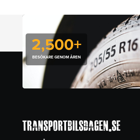
2,500
+
BESÖKARE GENOM ÅREN