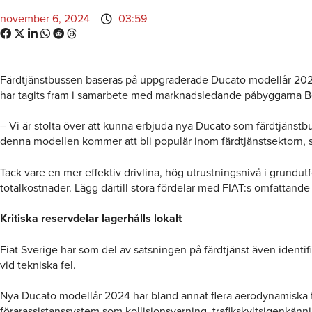
november 6, 2024
03:59
Färdtjänstbussen baseras på uppgraderade Ducato modellår 2024 s
har tagits fram i samarbete med marknadsledande påbyggarna Bew
– Vi är stolta över att kunna erbjuda nya Ducato som färdtjänst
denna modellen kommer att bli populär inom färdtjänstsektorn, s
Tack vare en mer effektiv drivlina, hög utrustningsnivå i grundu
totalkostnader. Lägg därtill stora fördelar med FIAT:s omfattand
Kritiska reservdelar lagerhålls lokalt
Fiat Sverige har som del av satsningen på färdtjänst även identifi
vid tekniska fel.
Nya Ducato modellår 2024 har bland annat flera aerodynamiska 
förarassistanssystem som kollisionsvarning, trafikskyltsigenkännin