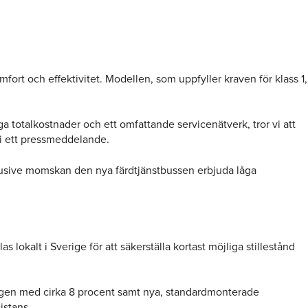
t och effektivitet. Modellen, som uppfyller kraven för klass 1,
 totalkostnader och ett omfattande servicenätverk, tror vi att
 i ett pressmeddelande.
xklusive momskan den nya färdtjänstbussen erbjuda låga
 lokalt i Sverige för att säkerställa kortast möjliga stillestånd
ingen med cirka 8 procent samt nya, standardmonterade
istans.