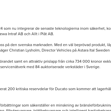
om nu integrerar de senaste teknologierna inom säkerhet, komfor
a Intraf AB och Allt i Plåt AB.
buss på den svenska marknaden. Med en väl beprövad produkt, låga
äger Christian Lysholm, Director Vehicles på Astara Ital Sweden
tförandet samt en attraktiv prislapp från cirka 734 000 kronor e
e servicenätverk med 84 auktoriserade verkstäder i Sverige.
erat 200 kritiska reservdelar för Ducato som kommer att lagerhållas
förbättringar som säkerställer en minskning av bränsleförbrukn
g, filbytesvarnare, trötthetsvarnare och intelligent hastighetsass