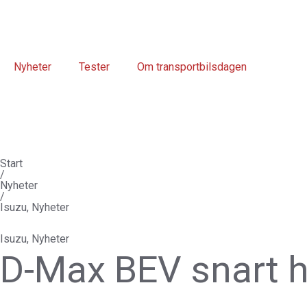
Hoppa
till
innehåll
Nyheter
Tester
Om transportbilsdagen
Start
/
Nyheter
/
Isuzu
,
Nyheter
Isuzu
,
Nyheter
D-Max BEV snart h