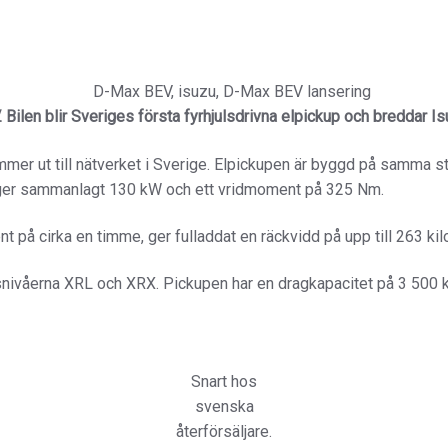
 Bilen blir Sveriges första fyrhjulsdrivna elpickup och breddar 
er ut till nätverket i Sverige. Elpickupen är byggd på samma s
k, ger sammanlagt 130 kW och ett vridmoment på 325 Nm.
t på cirka en timme, ger fulladdat en räckvidd på upp till 263 ki
nivåerna XRL och XRX. Pickupen har en dragkapacitet på 3 500 ki
Snart hos
svenska
återförsäljare.