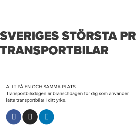
SVERIGES STÖRSTA P
TRANSPORTBILAR
ALLT PÅ EN OCH SAMMA PLATS
Transportbilsdagen är branschdagen för dig som använder
lätta transportbilar i ditt yrke.
F
I
L
a
n
i
c
s
n
e
t
k