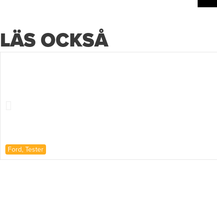
LÄS OCKSÅ
Ford
,
Tester