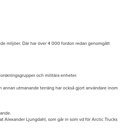
nde miljöer. Där har över 4 000 fordon redan genomgått
a forskningsgrupper och militära enheter.
nd och annan utmanande terräng har också gjort användare inom
rande.
t Alexander Ljungdahl, som går in som vd för Arctic Trucks